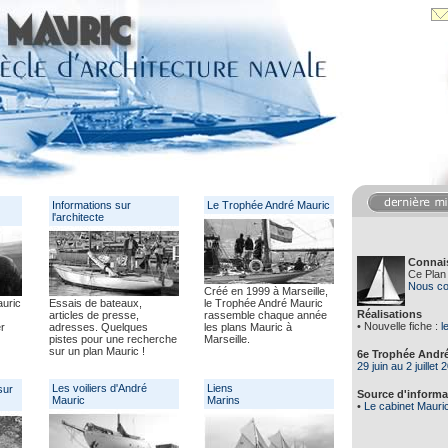
Informations sur
Le Trophée André Mauric
l'architecte
Connais
Ce Plan
Nous co
Créé en 1999 à Marseille,
auric
Essais de bateaux,
le Trophée André Mauric
Réalisations
articles de presse,
rassemble chaque année
• Nouvelle fiche :
l
r
adresses. Quelques
les plans Mauric à
pistes pour une recherche
Marseille.
sur un plan Mauric !
6e Trophée André
29 juin au 2 juillet 
Les voiliers d'André
Liens
sur
Source d'informa
Mauric
Marins
•
Le cabinet Mauric