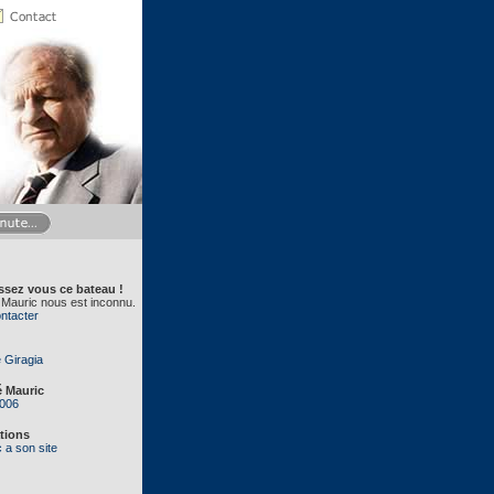
sez vous ce bateau !
 Mauric nous est inconnu.
ntacter
e Giragia
 Mauric
2006
tions
 a son site