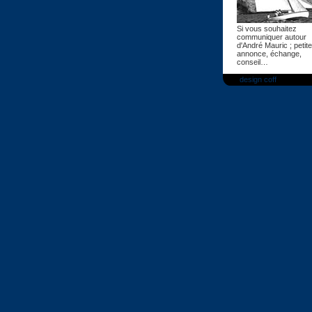
Si vous souhaitez
communiquer autour
d'André Mauric ; petite
annonce, échange,
conseil…
design coff