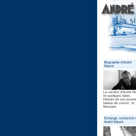
Biographie d'André
Mauric
La carrière d'André M
en quelques dates.
Histoire de son premie
bateau de course ; le
Morwark.
Echange, recherche 
André Mauric