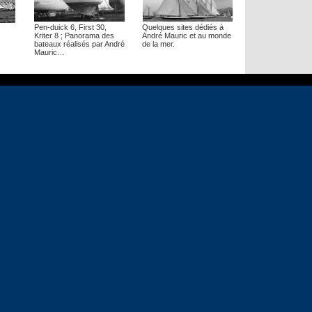
Pen-duick 6, First 30,
Quelques sites dédiés à
Kriter 8 ; Panorama des
André Mauric et au monde
bateaux réalisés par André
de la mer.
Mauric…